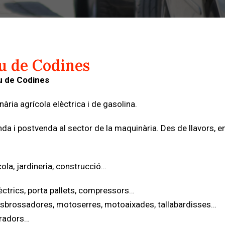
u de Codines
iu de Codines
ària agrícola elèctrica i de gasolina.
a i postvenda al sector de la maquinària. Des de llavors, e
ola, jardineria, construcció…
lèctrics, porta pallets, compressors…
desbrossadores, motoserres, motoaixades, tallabardisses…
iradors…